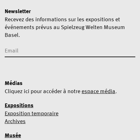
Newsletter
Recevez des informations sur les expositions et
événements prévus au Spielzeug Welten Museum
Basel.
Médias
Cliquez ici pour accéder à notre
espace média
.
Expositions
Exposition temporaire
Oui, je souhaite m’abonner à la newsletter
Archives
Nous utilisons Mailchimp comme plateforme marketing. En
Musée
cliquant ci-dessous pour vous abonner, vous acceptez que vos