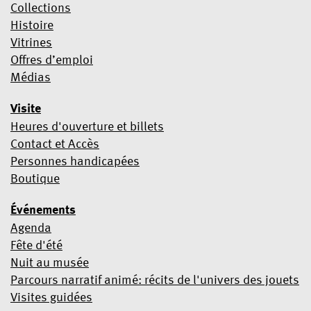
informations soient transférées à Mailchimp à des fins de
Collections
traitement.
Pour en savoir plus sur les pratiques de
Histoire
confidentialité de Mailchimp, cliquez ici
.
Vitrines
Offres d’emploi
Médias
Visite
Heures d'ouverture et billets
Contact et Accès
Personnes handicapées
Boutique
Événements
Agenda
Fête d'été
Nuit au musée
Parcours narratif animé: récits de l'univers des jouets
Visites guidées