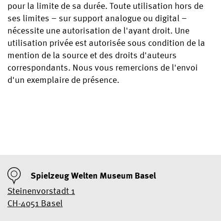
pour la limite de sa durée. Toute utilisation hors de
ses limites – sur support analogue ou digital –
nécessite une autorisation de l'ayant droit. Une
utilisation privée est autorisée sous condition de la
mention de la source et des droits d'auteurs
correspondants. Nous vous remercions de l'envoi
Les anges de Noël,
JOIE ET PAILLETTES
Poupées, peluches et
d'un exemplaire de présence.
Teddy –
entre battement d’ailes
Les briques de
D’AVANT NOËL -
précurseuses - Les
Un monde animé –
Spielzeug Welten
Une légende entrée dans
et tintement de
construction – 1001
Balade dans le
femmes dans la création
I'm dreaming of a white
des sapins qui ont du
Joyeux anniversaire,
Steiff surprend et
Denim – stylé, pratique,
Museum Basel
le quotidien
clochettes
mondes à inventer
calendrier de l’Avent
de jouets
Christmas
Jouer est sensé
chien
Globi!
HO HO HO
fascine
intemporel
La canne à secret
Newsletter
Spielzeug Welten Museum Basel
Steinenvorstadt 1
CH-4051 Basel