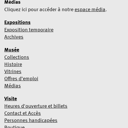
Médias
Cliquez ici pour accéder à notre
espace média
.
Expositions
Exposition temporaire
Oui, je souhaite m’abonner à la newsletter
Archives
Nous utilisons Mailchimp comme plateforme marketing. En
Musée
cliquant ci-dessous pour vous abonner, vous acceptez que vos
informations soient transférées à Mailchimp à des fins de
Collections
traitement.
Pour en savoir plus sur les pratiques de
Histoire
confidentialité de Mailchimp, cliquez ici
.
Vitrines
Offres d’emploi
Médias
Visite
Heures d'ouverture et billets
Contact et Accès
Personnes handicapées
Boutique