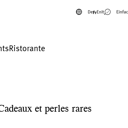
De
En
It
Einfa
Fr
nts
Ristorante
Cadeaux et perles rares