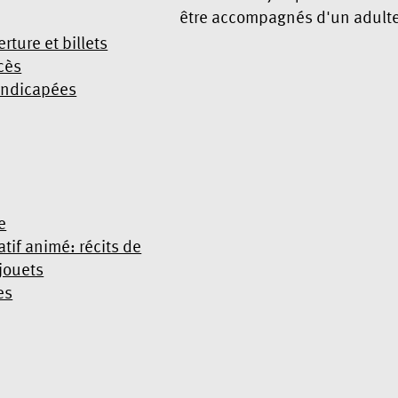
être accompagnés d'un adult
rture et billets
cès
andicapées
e
atif animé: récits de
 jouets
es