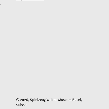
e
Oui, je souhaite m’abonner à la
newsletter
Nous utilisons Mailchimp comme plateforme
marketing. En cliquant ci-dessous pour vous
abonner, vous acceptez que vos informations
soient transférées à Mailchimp à des fins de
traitement.
Pour en savoir plus sur les pratiques
de confidentialité de Mailchimp, cliquez ici
.
© 2026, Spielzeug Welten Museum Basel,
Suisse