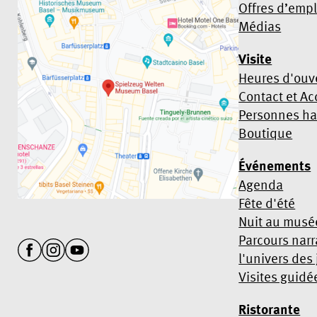
Offres d’empl
Médias
Visite
Heures d'ouve
Contact et Ac
Personnes h
Boutique
Événements
Agenda
Fête d'été
Nuit au musé
Parcours narr
l'univers des
Visites guidé
Ristorante