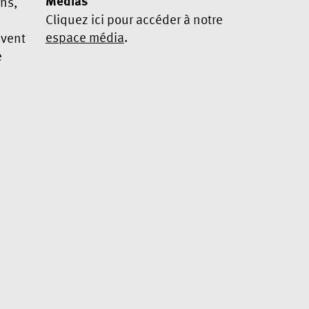
Médias
ans,
Cliquez ici pour accéder à notre
espace média
.
ivent
e
Oui, je souhaite m’abonner à la
newsletter
Nous utilisons Mailchimp comme plateforme
marketing. En cliquant ci-dessous pour vous
abonner, vous acceptez que vos informations
soient transférées à Mailchimp à des fins de
traitement.
Pour en savoir plus sur les pratiques
de confidentialité de Mailchimp, cliquez ici
.