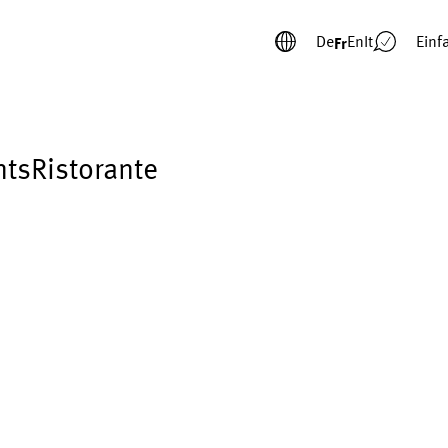
De
En
It
Einf
Fr
nts
Ristorante