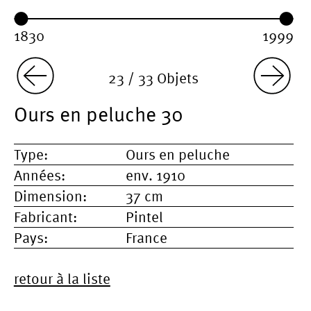
Year range:
Year from:
Year until:
23 / 33 Objets
Ours en peluche 30
Type:
Ours en peluche
Années:
env. 1910
Dimension:
37 cm
Fabricant:
Pintel
Pays:
France
retour à la liste