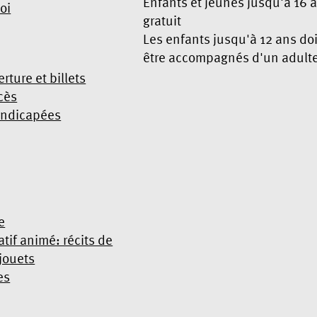
Enfants et jeunes jusqu'à 16 
oi
gratuit
Les enfants jusqu'à 12 ans do
être accompagnés d'un adult
rture et billets
cès
andicapées
e
atif animé: récits de
 jouets
es