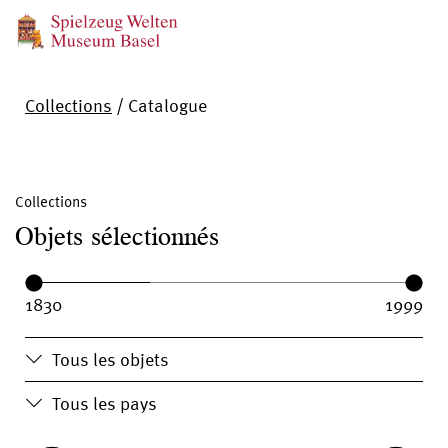
Collections
/
Catalogue
Collections
Objets sélectionnés
Year range:
Year from:
Year until:
Tous les objets
Tous les pays