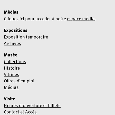
Médias
Cliquez ici pour accéder à notre
espace média
.
Expositions
Exposition temporaire
Oui, je souhaite m’abonner à la newsletter
Archives
Nous utilisons Mailchimp comme plateforme marketing. En
Musée
cliquant ci-dessous pour vous abonner, vous acceptez que vos
informations soient transférées à Mailchimp à des fins de
Collections
traitement.
Pour en savoir plus sur les pratiques de
Histoire
confidentialité de Mailchimp, cliquez ici
.
Vitrines
Offres d’emploi
Médias
Visite
Heures d'ouverture et billets
Contact et Accès