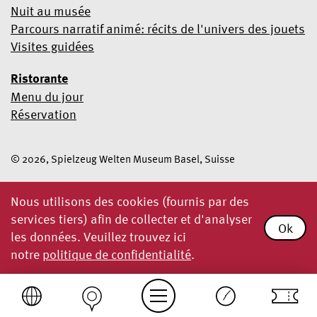
Nuit au musée
Parcours narratif animé: récits de l'univers des jouets
Visites guidées
Ristorante
Menu du jour
Réservation
© 2026, Spielzeug Welten Museum Basel, Suisse
Nous utilisons des cookies (fournis par des
services tiers) afin de collecter et d'analyser
Ok
les données. Veuillez trouvez ici
notre
politique de confidentialité
.
Billets
Einfache Sprache
Fermé aujourd'hui
depuis 18h
Expositions
Spielzeug Welten Museum Basel