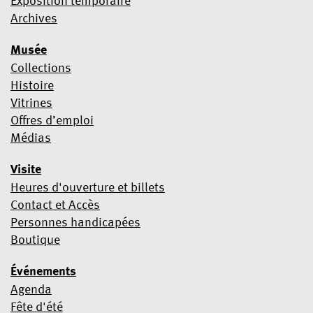
Exposition temporaire
Oui, je souhaite m’abonner à la newsletter
Archives
Nous utilisons Mailchimp comme plateforme marketing. En
Musée
cliquant ci-dessous pour vous abonner, vous acceptez que vos
informations soient transférées à Mailchimp à des fins de
Collections
traitement.
Pour en savoir plus sur les pratiques de
Histoire
confidentialité de Mailchimp, cliquez ici
.
Vitrines
Offres d’emploi
Médias
Visite
Heures d'ouverture et billets
Contact et Accès
Personnes handicapées
Boutique
Événements
Agenda
Fête d'été