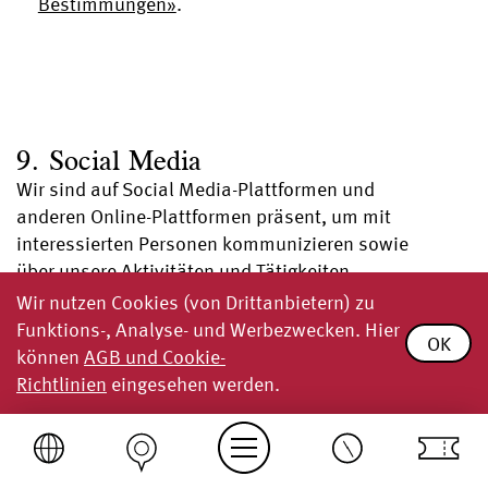
Bestimmungen»
.
9. Social Media
Wir sind auf Social Media-Plattformen und
anderen Online-Plattformen präsent, um mit
interessierten Personen kommunizieren sowie
über unsere Aktivitäten und Tätigkeiten
informieren zu können. Im Zusammenhang mit
Wir nutzen Cookies (von Drittanbietern) zu
solchen Plattformen können Personendaten
Funktions-, Analyse- und Werbezwecken. Hier
OK
auch ausserhalb der Schweiz und des
können
AGB und Cookie-
Europäischen Wirtschaftsraumes (EWR)
Richtlinien
eingesehen werden.
bearbeitet werden.
Tickets
Einfache Sprache
Heute geöffnet
bis 18 Uhr
Ausstellungen
Spielzeug Welten Museum Basel
Es gelten jeweils auch die Allgemeinen
Geschäftsbedingungen (AGB) und
Teddy — von Legende bis Lifestyle