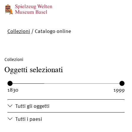
Collezioni
/
Catalogo online
Collezioni
Oggetti selezionati
Year range:
Year from:
Year until:
Tutti gli oggetti
Tutti i paesi