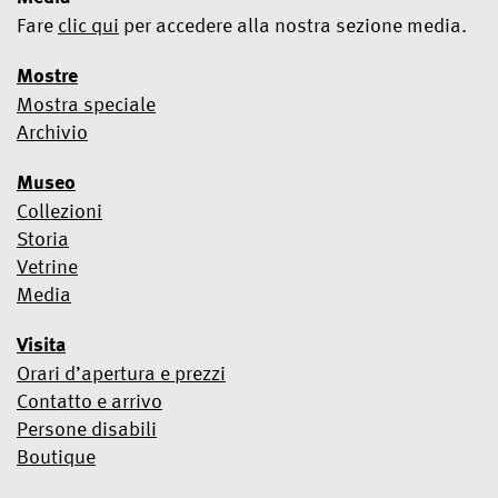
Fare
clic qui
per accedere alla nostra sezione media.
Mostre
Mostra speciale
Sì, voglio abbonarmi alla Newsletter
Archivio
Utilizziamo Mailchimp come piattaforma di marketing.
Museo
Iscrivendoti, riconosci e accetti che i tuoi dati verranno trattati da
Mailchimp per l'utilizzo.
Scopri di più sul trattamento dati e sui
Collezioni
termini legali in tema Privacy di Mailchimp qui.
Storia
Vetrine
Media
Visita
Orari d’apertura e prezzi
Contatto e arrivo
Persone disabili
Boutique