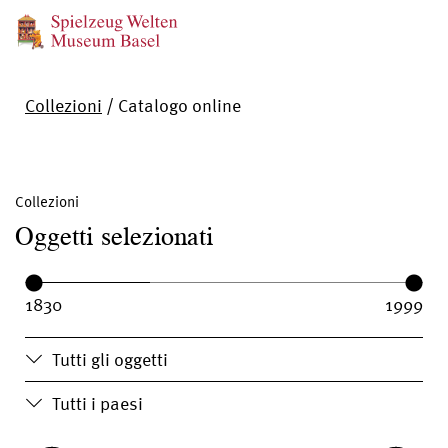
Collezioni
/
Catalogo online
Collezioni
Oggetti selezionati
Year range:
Year from:
Year until:
Tutti gli oggetti
Tutti i paesi