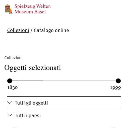
Collezioni
/
Catalogo online
Collezioni
Oggetti selezionati
Year range:
Year from:
Year until:
Tutti gli oggetti
Tutti i paesi