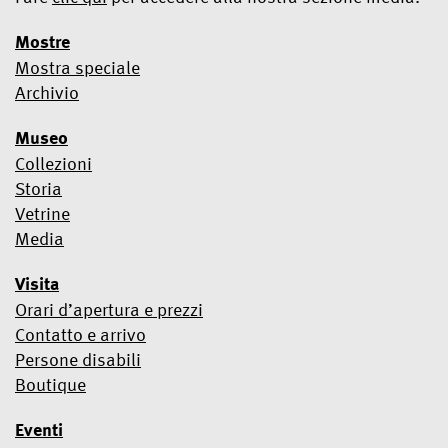
Mostre
Mostra speciale
Sì, voglio abbonarmi alla Newsletter
Archivio
Utilizziamo Mailchimp come piattaforma di marketing.
Museo
Iscrivendoti, riconosci e accetti che i tuoi dati verranno trattati da
Mailchimp per l'utilizzo.
Scopri di più sul trattamento dati e sui
Collezioni
termini legali in tema Privacy di Mailchimp qui.
Storia
Vetrine
Media
Visita
Orari d’apertura e prezzi
Contatto e arrivo
Persone disabili
Boutique
Eventi