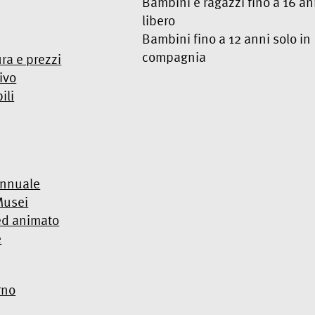
Bambini e ragazzi fino a 16 an
libero
Bambini fino a 12 anni solo in
compagnia
ura e prezzi
ivo
ili
annuale
Musei
ed animato
e
rno