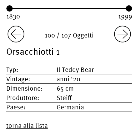
Year range:
Year from:
Year until:
100 / 107 Oggetti
Orsacchiotti 1
Typ:
Il Teddy Bear
Vintage:
anni ‘20
Dimensione:
65 cm
Produttore:
Steiff
Paese:
Germania
torna alla lista