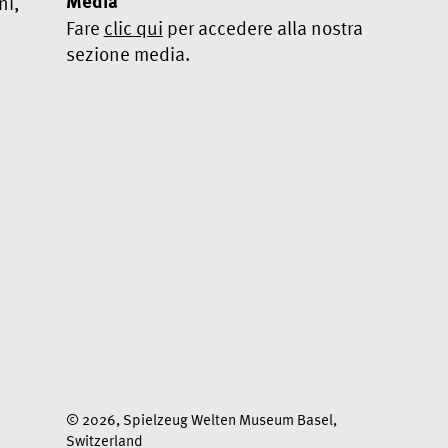
Media
ni,
Fare
clic qui
per accedere alla nostra
sezione media.
Sì, voglio abbonarmi alla
Newsletter
Utilizziamo Mailchimp come piattaforma di
marketing. Iscrivendoti, riconosci e accetti che i
tuoi dati verranno trattati da Mailchimp per
l'utilizzo.
Scopri di più sul trattamento dati e sui
termini legali in tema Privacy di Mailchimp qui.
© 2026, Spielzeug Welten Museum Basel,
Switzerland