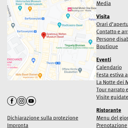
Media
Visita
Orari d’apert
Contatto e arr
Persone disab
Boutique
Eventi
Calendario
Festa estiva 
La Notte dei 
Tour narrato 
Visite guidat
Ristorante
Dichiarazione sulla protezione
Menu del gio
Impronta
Prenotazione