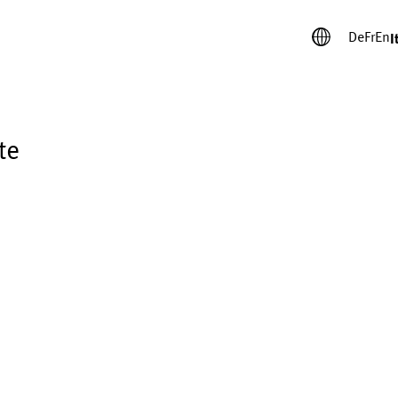
De
Fr
En
I
te