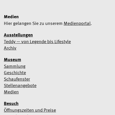
Medien
Hier gelangen Sie zu unserem
Medienportal
.
Ausstellungen
Teddy — von Legende bis Lifestyle
Ja, ich möchte den Newsletter abonnieren
Archiv
Wir verwenden Mailchimp als Marketingtool. Wenn Sie unten
Museum
klicken, um sich anzumelden, erklären Sie sich damit
einverstanden, dass Ihre Daten zur Verarbeitung an Mailchimp
Sammlung
übermittelt werden.
Erfahren Sie hier mehr über die
Geschichte
Datenschutzpraktiken von Mailchimp
.
Schaufenster
Stellenangebote
Medien
Besuch
Öffnungszeiten und Preise