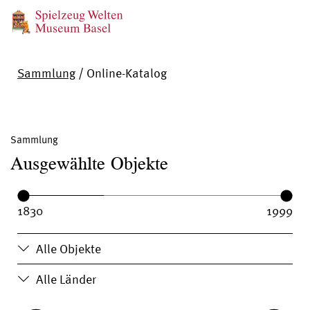
Sammlung
/
Online-Katalog
Sammlung
Ausgewählte Objekte
Year range:
Year from:
Year until:
Alle Objekte
Alle Länder