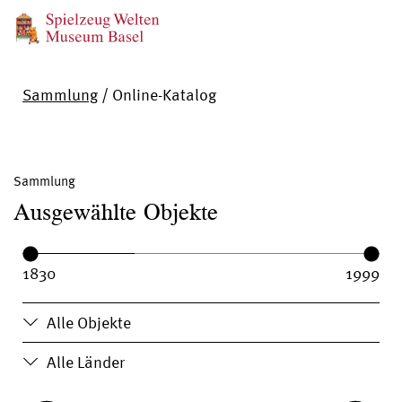
Sammlung
/
Online-Katalog
Sammlung
Ausgewählte Objekte
Year range:
Year from:
Year until:
Alle Objekte
Alle Länder