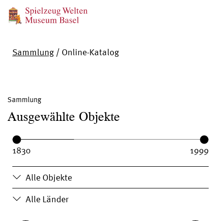
Sammlung
/
Online-Katalog
Sammlung
Ausgewählte Objekte
Year range:
Year from:
Year until:
Alle Objekte
Alle Länder