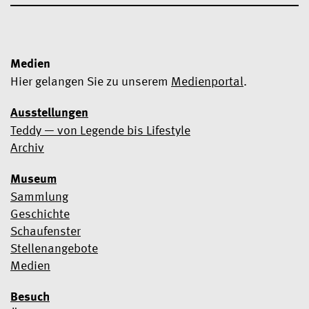
Medien
Hier gelangen Sie zu unserem
Medienportal
.
Ausstellungen
Teddy — von Legende bis Lifestyle
Ja, ich möchte den Newsletter abonnieren
Archiv
Wir verwenden Mailchimp als Marketingtool. Wenn Sie unten
Museum
klicken, um sich anzumelden, erklären Sie sich damit
einverstanden, dass Ihre Daten zur Verarbeitung an Mailchimp
Sammlung
übermittelt werden.
Erfahren Sie hier mehr über die
Geschichte
Datenschutzpraktiken von Mailchimp
.
Schaufenster
Stellenangebote
Medien
Besuch