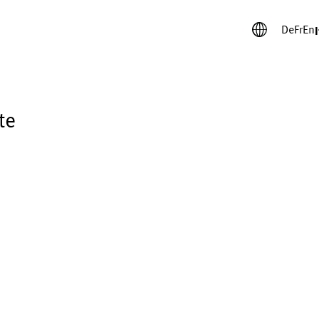
De
Fr
En
I
te