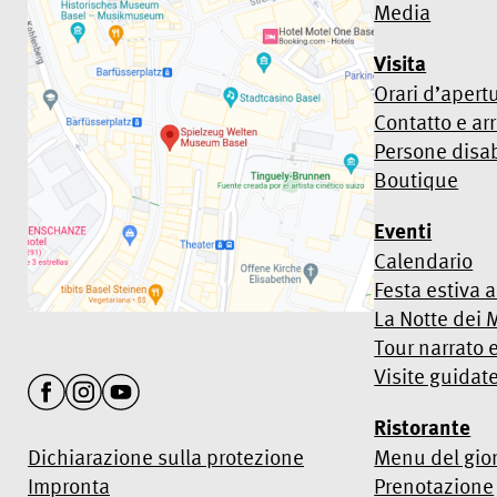
Media
Visita
Orari d’apert
Contatto e arr
Persone disab
Boutique
Eventi
Calendario
Festa estiva 
La Notte dei 
Tour narrato 
Visite guidat
Ristorante
Dichiarazione sulla protezione
Menu del gio
Impronta
Prenotazione