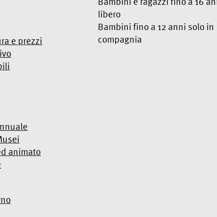
Bambini e ragazzi fino a 16 an
libero
Bambini fino a 12 anni solo in
compagnia
ura e prezzi
ivo
ili
annuale
Musei
ed animato
e
rno