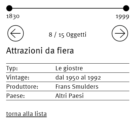
Year range:
Year from:
Year until:
8 / 15 Oggetti
Attrazioni da fiera
Typ:
Le giostre
Vintage:
dal 1950 al 1992
Produttore:
Frans Smulders
Paese:
Altri Paesi
torna alla lista