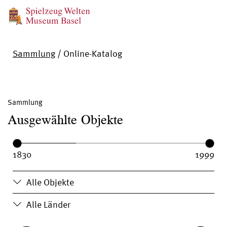
Sammlung
/
Online-Katalog
Sammlung
Ausgewählte Objekte
Year range:
Year from:
Year until:
Alle Objekte
Alle Länder