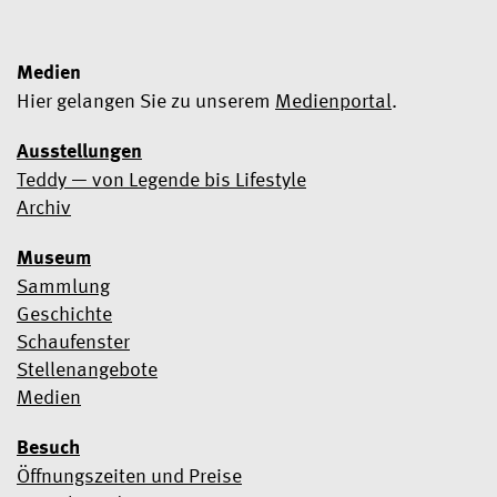
Medien
Hier gelangen Sie zu unserem
Medienportal
.
Ausstellungen
Teddy — von Legende bis Lifestyle
Ja, ich möchte den Newsletter abonnieren
Archiv
Wir verwenden Mailchimp als Marketingtool. Wenn Sie unten
Museum
klicken, um sich anzumelden, erklären Sie sich damit
einverstanden, dass Ihre Daten zur Verarbeitung an Mailchimp
Sammlung
übermittelt werden.
Erfahren Sie hier mehr über die
Geschichte
Datenschutzpraktiken von Mailchimp
.
Schaufenster
Stellenangebote
Medien
Besuch
Öffnungszeiten und Preise