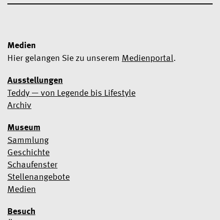
Medien
Hier gelangen Sie zu unserem
Medienportal
.
Ausstellungen
Teddy — von Legende bis Lifestyle
Ja, ich möchte den Newsletter abonnieren
Archiv
Wir verwenden Mailchimp als Marketingtool. Wenn Sie unten
Museum
klicken, um sich anzumelden, erklären Sie sich damit
einverstanden, dass Ihre Daten zur Verarbeitung an Mailchimp
Sammlung
übermittelt werden.
Erfahren Sie hier mehr über die
Geschichte
Datenschutzpraktiken von Mailchimp
.
Schaufenster
Stellenangebote
Medien
Besuch