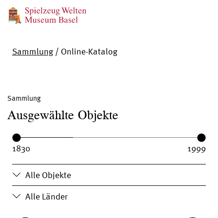
Sammlung
/
Online-Katalog
Sammlung
Ausgewählte Objekte
Year range:
Year from:
Year until:
Alle Objekte
Alle Länder