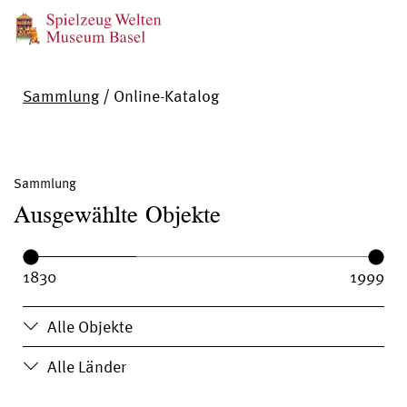
Sammlung
/
Online-Katalog
Sammlung
Ausgewählte Objekte
Year range:
Year from:
Year until:
Alle Objekte
Alle Länder