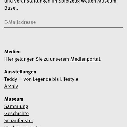
und Veranstaltungen im Spielzeug Welten Museum
Basel.
Medien
Hier gelangen Sie zu unserem
Medienportal
.
Ausstellungen
Teddy — von Legende bis Lifestyle
Ja, ich möchte den Newsletter abonnieren
Archiv
Wir verwenden Mailchimp als Marketingtool. Wenn Sie unten
Museum
klicken, um sich anzumelden, erklären Sie sich damit
einverstanden, dass Ihre Daten zur Verarbeitung an Mailchimp
Sammlung
übermittelt werden.
Erfahren Sie hier mehr über die
Geschichte
Datenschutzpraktiken von Mailchimp
.
Schaufenster