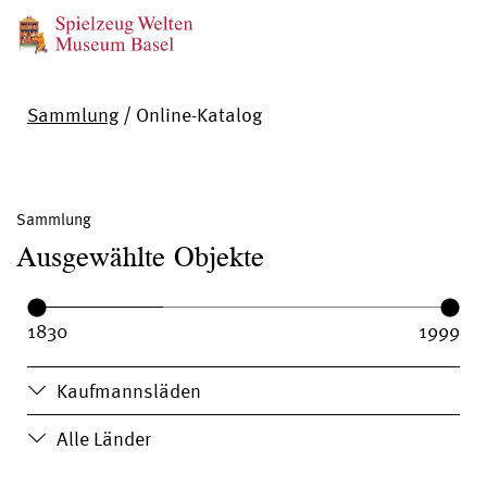
Sammlung
/
Online-Katalog
Sammlung
Ausgewählte Objekte
Year range:
Year from:
Year until:
Kaufmannsläden
Alle Länder