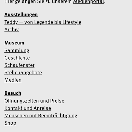
Hier gelangen Sie zu unserem
Medienportal
.
Ausstellungen
Teddy — von Legende bis Lifestyle
Ja, ich möchte den Newsletter abonnieren
Archiv
Wir verwenden Mailchimp als Marketingtool. Wenn Sie unten
Museum
klicken, um sich anzumelden, erklären Sie sich damit
einverstanden, dass Ihre Daten zur Verarbeitung an Mailchimp
Sammlung
übermittelt werden.
Erfahren Sie hier mehr über die
Geschichte
Datenschutzpraktiken von Mailchimp
.
Schaufenster
Stellenangebote
Medien
Besuch
Öffnungszeiten und Preise
Kontakt und Anreise
Menschen mit Beeinträchtigung
Shop