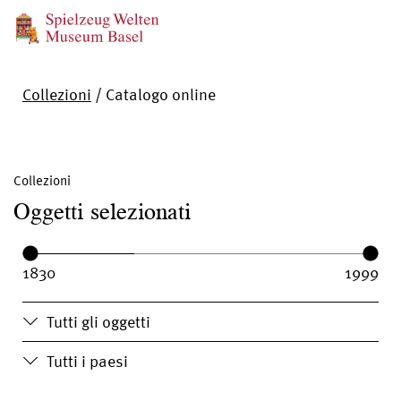
Collezioni
/
Catalogo online
Collezioni
Oggetti selezionati
Year range:
Year from:
Year until:
Tutti gli oggetti
Tutti i paesi