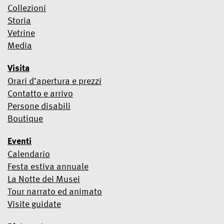
Mailchimp per l'utilizzo.
Scopri di più sul trattamento dati e sui
Collezioni
termini legali in tema Privacy di Mailchimp qui.
Storia
Vetrine
Media
Visita
Orari d’apertura e prezzi
Contatto e arrivo
Persone disabili
Boutique
Eventi
Calendario
Festa estiva annuale
La Notte dei Musei
Tour narrato ed animato
Visite guidate