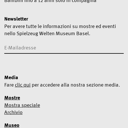
Bambini fino a 12 anni solo in compagnia
Newsletter
Per avere tutte le informazioni su mostre ed eventi
nello Spielzeug Welten Museum Basel.
Media
Fare
clic qui
per accedere alla nostra sezione media.
Mostre
Mostra speciale
Sì, voglio abbonarmi alla Newsletter
Archivio
Utilizziamo Mailchimp come piattaforma di marketing.
Museo
Iscrivendoti, riconosci e accetti che i tuoi dati verranno trattati da