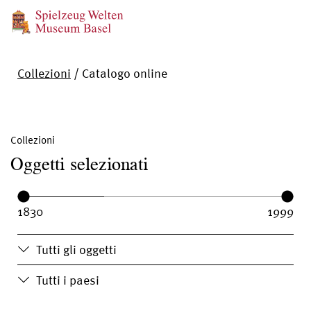
Collezioni
/
Catalogo online
Collezioni
Oggetti selezionati
Year range:
Year from:
Year until:
Tutti gli oggetti
Tutti i paesi