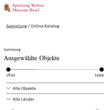
Sammlung
/
Online-Katalog
Sammlung
Ausgewählte Objekte
Year range:
Year from:
Year until:
Alle Objekte
Alle Länder