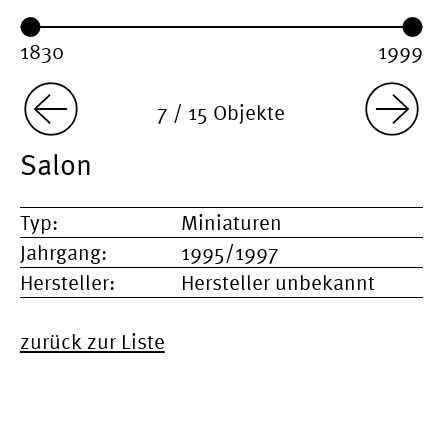
Year range:
Year from:
Year until:
7 / 15 Objekte
Salon
Typ:
Miniaturen
Jahrgang:
1995/1997
Hersteller:
Hersteller unbekannt
zurück zur Liste