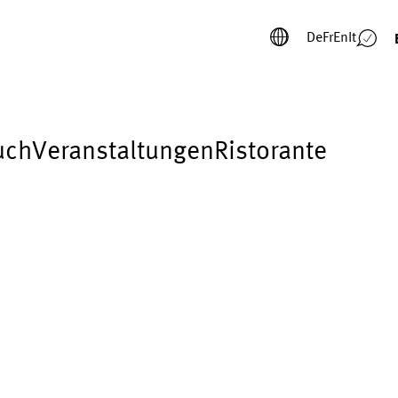
De
Fr
En
It
uch
Veranstaltungen
Ristorante