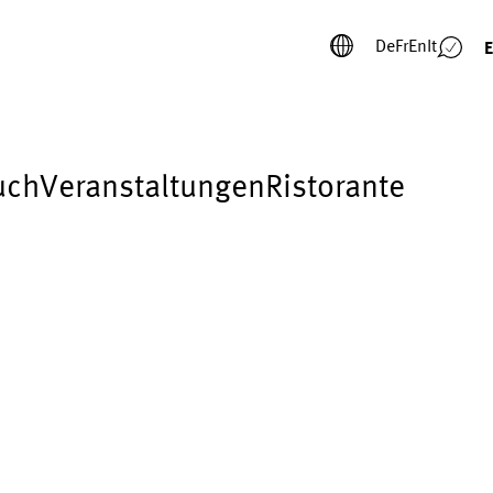
De
Fr
En
It
E
uch
Veranstaltungen
Ristorante