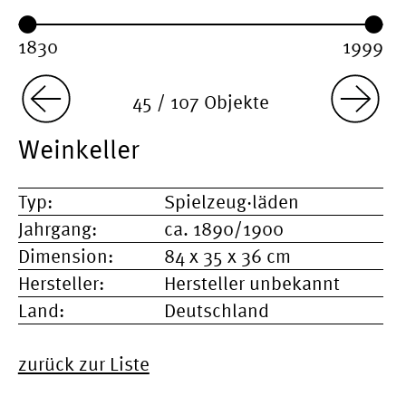
Year range:
Year from:
Year until:
45 / 107 Objekte
Weinkeller
Typ:
Spielzeug·läden
Jahrgang:
ca. 1890/1900
Dimension:
84 x 35 x 36 cm
Hersteller:
Hersteller unbekannt
Land:
Deutschland
zurück zur Liste