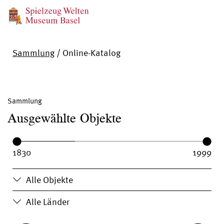
Sammlung
/
Online-Katalog
Sammlung
Ausgewählte Objekte
Year range:
Year from:
Year until:
Alle Objekte
Alle Länder