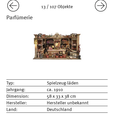
13 / 107 Objekte
Parfümerie
Typ:
Spielzeug·läden
Jahrgang:
ca. 1910
Dimension:
58 x 33 x 38 cm
Hersteller:
Hersteller unbekannt
Land:
Deutschland